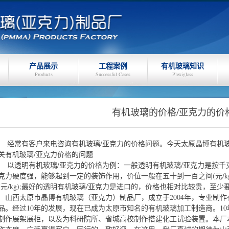
产品展示
工程案例
有机玻璃知识
Products
Successful Cases
Plexiglass
有机玻璃的价格/亚克力的价
经常有客户来电咨询有机玻璃/亚克力的价格问题。今天太原晶博有机
关有机玻璃/亚克力价格的问题
以透明有机玻璃/亚克力的价格为例：一般透明有机玻璃/亚克力是按千
克力硬度强，能够起到一定的装饰作用，价位一般在五十到一百之间(元/k
(元/kg);最好的透明有机玻璃/亚克力是进口的，价格也相对比较贵，至少要几
山西太原市晶博有机玻璃（亚克力）制品厂，成立于2004年，专业制
品。经过10年的发展，现在已成为太原市知名的有机玻璃加工制造商。1
制作展架展柜，以及为科研院所、省城高校制作搭建化工试验装置。本厂