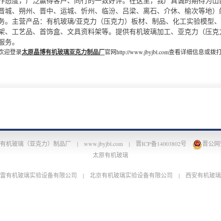
作态度，广泛赢得客户、同行的一致好评。在这里，我厂真诚的期待为山
晋城、朔州、晋中、运城、忻州、临汾、吕梁、离石、介休、榆次等地）
务。主营产品：有机玻璃/亚克力（压克力）板材、制品、化工实验模型
架、工艺品、首饰盒、文具资料架等。提供有机玻璃加工、亚克力（压克
服务。
欢迎登录
太原晶博有机玻璃亚克力制品厂
官网http://www.jbyjbl.com查看详细信息或拨
博有机玻璃（亚克力）制品厂 |
www.jbyjbl.com
|
晋ICP备14003802号
晋公网安备
太原有机玻璃
雷有机玻璃实验设备有限公司
|
北京有机玻璃实验设备有限公司
|
西安有机玻璃