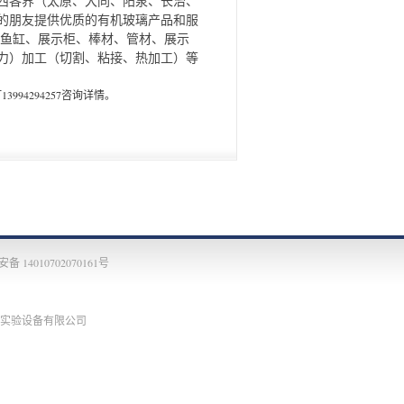
西各界（太原、大同、阳泉、长治、
的朋友提供优质的有机玻璃产品和服
、鱼缸、展示柜、棒材、管材、展示
力）加工（切割、粘接、热加工）等
打13994294257咨询详情。
 14010702070161号
实验设备有限公司